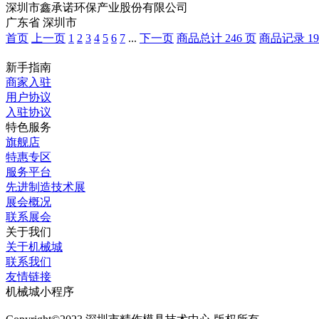
深圳市鑫承诺环保产业股份有限公司
广东省 深圳市
首页
上一页
1
2
3
4
5
6
7
...
下一页
商品总计 246 页
商品记录 19
新手指南
商家入驻
用户协议
入驻协议
特色服务
旗舰店
特惠专区
服务平台
先进制造技术展
展会概况
联系展会
关于我们
关于机械城
联系我们
友情链接
机械城小程序