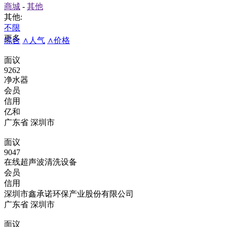
商城
-
其他
其他:
不限
更多
综合
∧人气
∧价格
面议
9262
净水器
会员
信用
亿和
广东省 深圳市
面议
9047
在线超声波清洗设备
会员
信用
深圳市鑫承诺环保产业股份有限公司
广东省 深圳市
面议