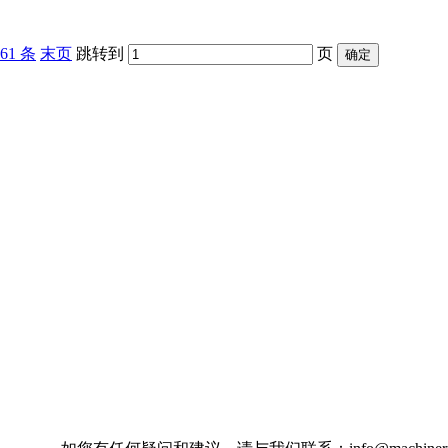
61 条
末页
跳转到
页
确定